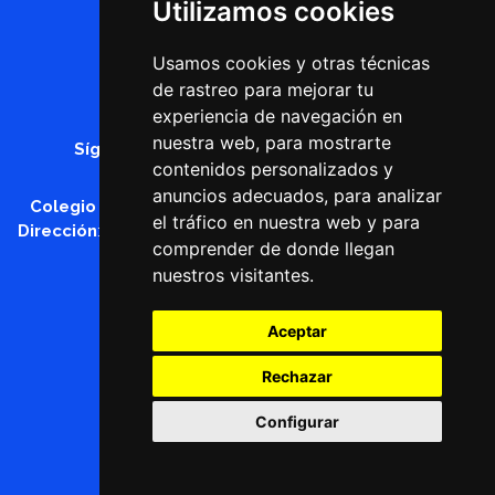
Utilizamos cookies
Usamos cookies y otras técnicas
de rastreo para mejorar tu
experiencia de navegación en
nuestra web, para mostrarte
Síguenos en
contenidos personalizados y
anuncios adecuados, para analizar
Colegio Profesional de Fisioterapeutas de Asturias
el tráfico en nuestra web y para
Dirección
: C/ Rafael Altamira, 1 - 33006 - Oviedo - Asturias
comprender de donde llegan
Teléfono
:
985 22 80 59
nuestros visitantes.
Email
:
admin@cofispa.org
Aviso legal y política de privacidad
Aceptar
Registro de actividades
Política de cookies
Rechazar
Desarrollado por
Táctica TIC
Configurar