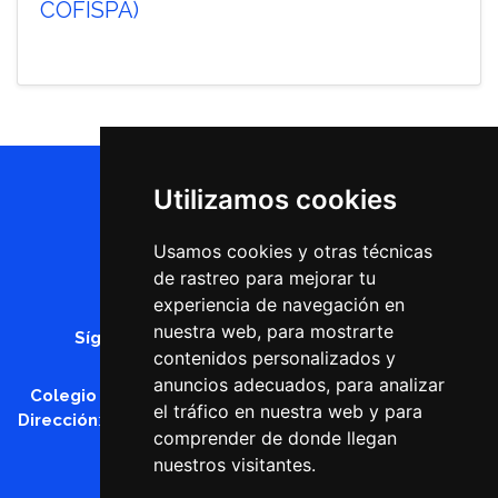
COFISPA)
Utilizamos cookies
Usamos cookies y otras técnicas
de rastreo para mejorar tu
experiencia de navegación en
nuestra web, para mostrarte
Síguenos en
contenidos personalizados y
anuncios adecuados, para analizar
Colegio Profesional de Fisioterapeutas de Asturias
el tráfico en nuestra web y para
Dirección
: C/ Rafael Altamira, 1 - 33006 - Oviedo - Asturias
comprender de donde llegan
Teléfono
:
985 22 80 59
nuestros visitantes.
Email
:
admin@cofispa.org